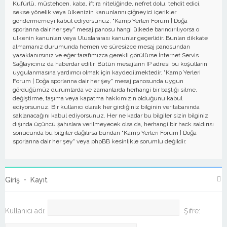
Küfürlü, müstehcen, kaba, iftira niteliğinde, nefret dolu, tehdit edici,
sekse yönelik veya ülkenizin kanunlarını çiğneyici içerikler
göndermemeyi kabul ediyorsunuz, "Kamp Yerleri Forum | Doğa
sporlarına dair her şey" mesaj panosu hangi ülkede barındırılıyorsa o
ülkenin kanunları veya Uluslararası kanunlar geçerlidir. Bunları dikkate
almamanız durumunda hemen ve süresizce mesaj panosundan
yasaklanırsınız ve eğer tarafımızca gerekli görülürse İnternet Servis
Sağlayıcınız da haberdar edilir. Bütün mesajların IP adresi bu koşulların
uygulanmasına yardımcı olmak için kaydedilmektedir. "Kamp Yerleri
Forum | Doğa sporlarına dair her şey" mesaj panosunda uygun
gördüğümüz durumlarda ve zamanlarda herhangi bir başlığı silme,
değiştirme, taşıma veya kapatma hakkımızın olduğunu kabul
ediyorsunuz. Bir kullanıcı olarak her girdiğiniz bilginin veritabanında
saklanacağını kabul ediyorsunuz. Her ne kadar bu bilgiler sizin bilginiz
dışında üçüncü şahıslara verilmeyecek olsa da, herhangi bir hack saldırısı
sonucunda bu bilgiler dağılırsa bundan "Kamp Yerleri Forum | Doğa
sporlarına dair her şey" veya phpBB kesinlikle sorumlu değildir.
Giriş
•
Kayıt
Kullanıcı adı:
Şifre: