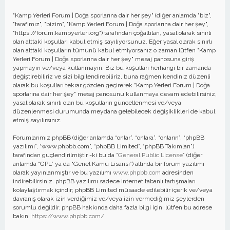
"Kamp Yerleri Forum | Doğa sporlarına dair her şey" (diğer anlamda "biz",
"tarafımız", "bizim", "Kamp Yerleri Forum | Doğa sporlarına dair her şey",
"https://forum.kampyerleri.org") tarafından çoğaltılan, yasal olarak sınırlı
olan alttaki koşulları kabul etmiş sayılıyorsunuz. Eğer yasal olarak sınırlı
olan alttaki koşulların tümünü kabul etmiyorsanız o zaman lütfen "Kamp
Yerleri Forum | Doğa sporlarına dair her şey" mesaj panosuna giriş
yapmayın ve/veya kullanmayın. Biz bu koşulları herhangi bir zamanda
değiştirebiliriz ve sizi bilgilendirebiliriz, buna rağmen kendiniz düzenli
olarak bu koşulları tekrar gözden geçirerek "Kamp Yerleri Forum | Doğa
sporlarına dair her şey" mesaj panosunu kullanmaya devam edebilirsiniz,
yasal olarak sınırlı olan bu koşulların güncellenmesi ve/veya
düzenlenmesi durumunda meydana gelebilecek değişiklikleri de kabul
etmiş sayılırsınız.
Forumlarımız phpBB (diğer anlamda “onlar”, “onlara”, “onların”, “phpBB
yazılımı”, “www.phpbb.com”, “phpBB Limited”, “phpBB Takımları”)
tarafından güçlendirilmiştir -ki bu da “
General Public License
” (diğer
anlamda “GPL” ya da “Genel Kamu Lisansı”) altında bir forum yazılımı
olarak yayınlanmıştır ve bu yazılımı
www.phpbb.com
adresinden
indirebilirsiniz. phpBB yazılımı sadece internet tabanlı tartışmaları
kolaylaştırmak içindir; phpBB Limited müsaade edilebilir içerik ve/veya
davranış olarak izin verdiğimiz ve/veya izin vermediğimiz şeylerden
sorumlu değildir. phpBB hakkında daha fazla bilgi için, lütfen bu adrese
bakın:
https://www.phpbb.com/
.