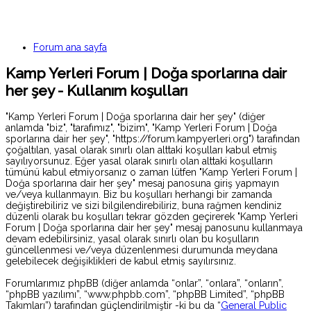
Forum ana sayfa
Kamp Yerleri Forum | Doğa sporlarına dair
her şey - Kullanım koşulları
"Kamp Yerleri Forum | Doğa sporlarına dair her şey" (diğer
anlamda "biz", "tarafımız", "bizim", "Kamp Yerleri Forum | Doğa
sporlarına dair her şey", "https://forum.kampyerleri.org") tarafından
çoğaltılan, yasal olarak sınırlı olan alttaki koşulları kabul etmiş
sayılıyorsunuz. Eğer yasal olarak sınırlı olan alttaki koşulların
tümünü kabul etmiyorsanız o zaman lütfen "Kamp Yerleri Forum |
Doğa sporlarına dair her şey" mesaj panosuna giriş yapmayın
ve/veya kullanmayın. Biz bu koşulları herhangi bir zamanda
değiştirebiliriz ve sizi bilgilendirebiliriz, buna rağmen kendiniz
düzenli olarak bu koşulları tekrar gözden geçirerek "Kamp Yerleri
Forum | Doğa sporlarına dair her şey" mesaj panosunu kullanmaya
devam edebilirsiniz, yasal olarak sınırlı olan bu koşulların
güncellenmesi ve/veya düzenlenmesi durumunda meydana
gelebilecek değişiklikleri de kabul etmiş sayılırsınız.
Forumlarımız phpBB (diğer anlamda “onlar”, “onlara”, “onların”,
“phpBB yazılımı”, “www.phpbb.com”, “phpBB Limited”, “phpBB
Takımları”) tarafından güçlendirilmiştir -ki bu da “
General Public