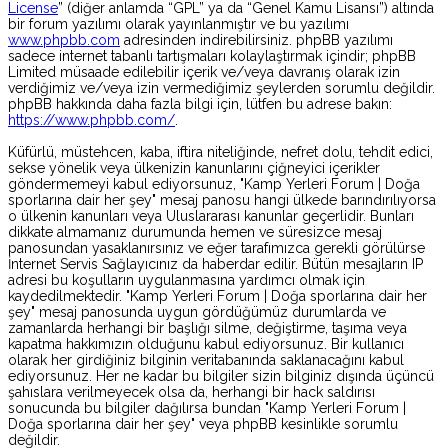
License
” (diğer anlamda “GPL” ya da “Genel Kamu Lisansı”) altında
bir forum yazılımı olarak yayınlanmıştır ve bu yazılımı
www.phpbb.com
adresinden indirebilirsiniz. phpBB yazılımı
sadece internet tabanlı tartışmaları kolaylaştırmak içindir; phpBB
Limited müsaade edilebilir içerik ve/veya davranış olarak izin
verdiğimiz ve/veya izin vermediğimiz şeylerden sorumlu değildir.
phpBB hakkında daha fazla bilgi için, lütfen bu adrese bakın:
https://www.phpbb.com/
.
Küfürlü, müstehcen, kaba, iftira niteliğinde, nefret dolu, tehdit edici,
sekse yönelik veya ülkenizin kanunlarını çiğneyici içerikler
göndermemeyi kabul ediyorsunuz, "Kamp Yerleri Forum | Doğa
sporlarına dair her şey" mesaj panosu hangi ülkede barındırılıyorsa
o ülkenin kanunları veya Uluslararası kanunlar geçerlidir. Bunları
dikkate almamanız durumunda hemen ve süresizce mesaj
panosundan yasaklanırsınız ve eğer tarafımızca gerekli görülürse
İnternet Servis Sağlayıcınız da haberdar edilir. Bütün mesajların IP
adresi bu koşulların uygulanmasına yardımcı olmak için
kaydedilmektedir. "Kamp Yerleri Forum | Doğa sporlarına dair her
şey" mesaj panosunda uygun gördüğümüz durumlarda ve
zamanlarda herhangi bir başlığı silme, değiştirme, taşıma veya
kapatma hakkımızın olduğunu kabul ediyorsunuz. Bir kullanıcı
olarak her girdiğiniz bilginin veritabanında saklanacağını kabul
ediyorsunuz. Her ne kadar bu bilgiler sizin bilginiz dışında üçüncü
şahıslara verilmeyecek olsa da, herhangi bir hack saldırısı
sonucunda bu bilgiler dağılırsa bundan "Kamp Yerleri Forum |
Doğa sporlarına dair her şey" veya phpBB kesinlikle sorumlu
değildir.