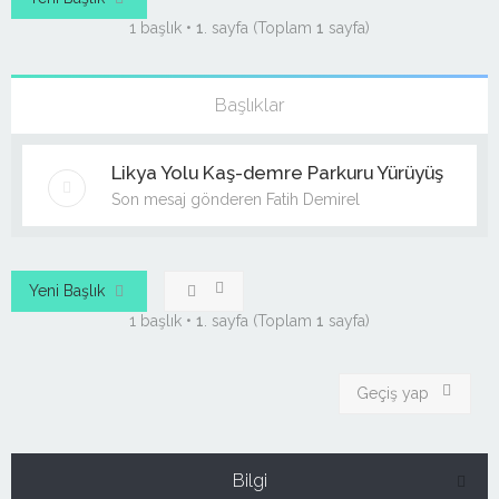
1 başlık •
1
. sayfa (Toplam
1
sayfa)
Başlıklar
Likya Yolu Kaş-demre Parkuru Yürüyüş
Son mesaj gönderen
Fatih Demirel
Yeni Başlık
1 başlık •
1
. sayfa (Toplam
1
sayfa)
Geçiş yap
Bilgi