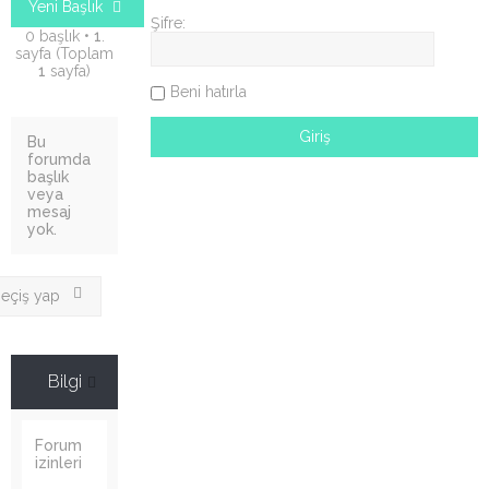
Yeni Başlık
Şifre:
0 başlık •
1
.
sayfa (Toplam
1
sayfa)
Beni hatırla
Bu
forumda
başlık
veya
mesaj
yok.
eçiş yap
Bilgi
Forum
izinleri