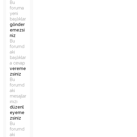
Bu
foruma
yeni
başlıklar
gönder
emezsi
niz
Bu
forumd
aki
başlıklar
a cevap
vereme
zsiniz
Bu
forumd
aki
mesajlar
ınızı
düzenl
eyeme
zsiniz
Bu
forumd
aki